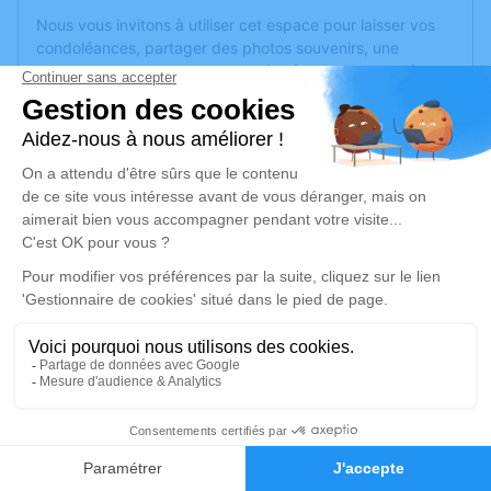
Nous vous invitons à utiliser cet espace pour laisser vos
condoléances, partager des photos souvenirs, une
anecdote ou exprimer vos pensées à travers des poèmes
ou des textes. Cet endroit est un lieu d'expression dédié à
honorer la mémoire d’André SÉBILLE.
Un service de plantation d’arbre hommage est
disponible
ici
.
Je rends hommage
Cérémonie religieuse
mercredi 24 septembre 2025 à 15h00
Église d'Auverse
49490 Auverse
3
Je rends hommage
Faire-part
Hommages