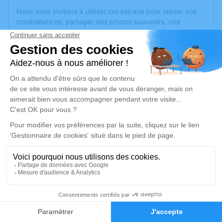
Nous vous invitons à utiliser cet espace pour laisser vos
condoléances, partager des photos souvenirs, une
anecdote ou exprimer vos pensées à travers des poèmes
ou des textes. Cet endroit est un lieu d'expression dédié à
honorer la mémoire d’Andrée GENDRON.
Un service de plantation d’arbre hommage est
disponible
ici
.
Je rends hommage
Cérémonie religieuse
mercredi 15 février 2023 à 14h30
Église de Lasse
49490 Lasse
1
Je rends hommage
Faire-part
Hommages