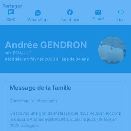
Partager
E-mail
SMS
WhatsApp
Facebook
Lien
Andrée GENDRON
née ESNAULT
décédée le 9 février 2023 à l'âge de 94 ans
Message de la famille
Chère famille, chers amis,
C’est avec une grande tristesse que nous vous annonçons
le décès d’Andrée GENDRON survenu le jeudi 09 février
2023 à Angers.