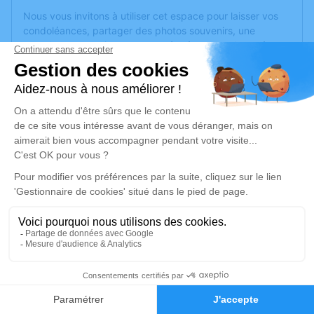
Nous vous invitons à utiliser cet espace pour laisser vos
condoléances, partager des photos souvenirs, une
anecdote ou exprimer vos pensées à travers des poèmes
ou des textes. Cet endroit est un lieu d'expression dédié à
honorer la mémoire de Jacques COURTIADE.
Un service de plantation d’arbre hommage est
disponible
ici
.
Je rends hommage
Crémation
lundi 12 février 2024 à 12h00
Crématorium de Corné de Corné Loire-
Authion
54 route des Rimoux,
10
49630 Corné Loire-Authion
Faire-part
Hommages