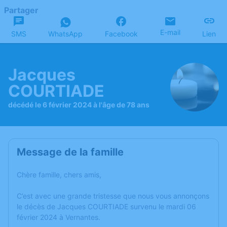
Partager
E-mail
SMS
WhatsApp
Facebook
Lien
Jacques
COURTIADE
décédé le 6 février 2024 à l'âge de 78 ans
Message de la famille
Chère famille, chers amis,
C’est avec une grande tristesse que nous vous annonçons
le décès de Jacques COURTIADE survenu le mardi 06
février 2024 à Vernantes.