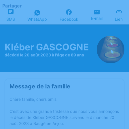
Partager
E-mail
SMS
WhatsApp
Facebook
Lien
Kléber GASCOGNE
décédé le 20 août 2023 à l'âge de 89 ans
Message de la famille
Chère famille, chers amis,
C’est avec une grande tristesse que nous vous annonçons
le décès de Kléber GASCOGNE survenu le dimanche 20
août 2023 à Baugé en Anjou.