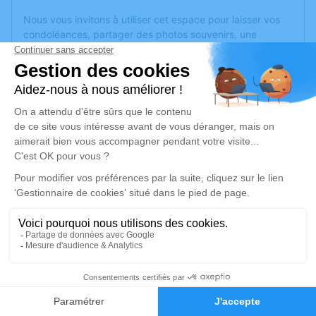
Nous vous invitons à utiliser cet espace pour laisser vos
condoléances, partager des photos souvenirs, une
anecdote ou exprimer vos pensées à travers des poèmes
ou des textes. Cet endroit est un lieu d'expression dédié à
honorer la mémoire de Marie-Thérèse GAUGAIN.
Un service de plantation d’arbre hommage est
disponible
ici
.
Je rends hommage
Cérémonie religieuse
lundi 20 janvier 2025 à 15h00
Église de Linières-Bouton
49490 Linières-Bouton
8
Faire-part
Je rends hommage
Hommages