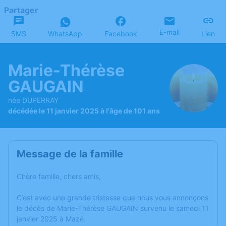
Partager
E-mail
SMS
WhatsApp
Facebook
Lien
Marie-Thérèse
GAUGAIN
née DUPERRAY
décédée le 11 janvier 2025 à l'âge de 101 ans
Message de la famille
Chère famille, chers amis,
C’est avec une grande tristesse que nous vous annonçons
le décès de Marie-Thérèse GAUGAIN survenu le samedi 11
janvier 2025 à Mazé.