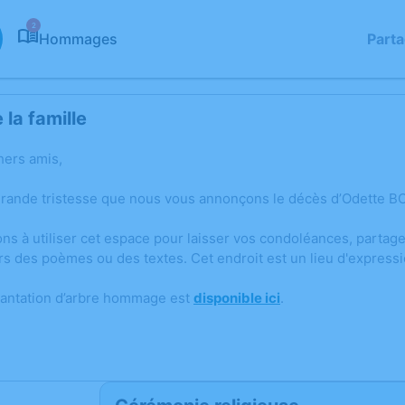
2
Hommages
Part
la famille
hers amis,
grande tristesse que nous vous annonçons le décès d’Odette BOD
ons à utiliser cet espace pour laisser vos condoléances, parta
rs des poèmes ou des textes. Cet endroit est un lieu d'express
lantation d’arbre hommage est
disponible ici
.