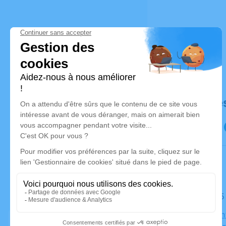
Déroulé de
Le lundi 1
Église Sain