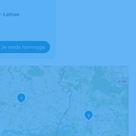
r-Lathan
Je rends hommage
1
2