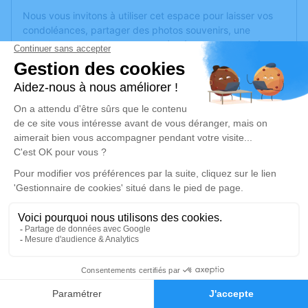
Nous vous invitons à utiliser cet espace pour laisser vos
condoléances, partager des photos souvenirs, une
anecdote ou exprimer vos pensées à travers des poèmes
ou des textes. Cet endroit est un lieu d'expression dédié à
honorer la mémoire de Pascal COËFFÉ.
Un service de plantation d’arbre hommage est
disponible
ici
.
Je rends hommage
Cérémonie religieuse
jeudi 30 mars 2023 à 14h30
Eglise Saint-Martin de Noyans de Noyant-
Villages
rue de l'Eglise
1
49490 Noyant-Villages
Faire-part
Hommages