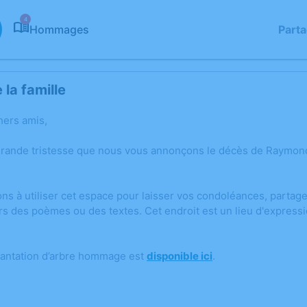
4
Hommages
Part
la famille
hers amis,
grande tristesse que nous vous annonçons le décès de Raymo
ons à utiliser cet espace pour laisser vos condoléances, parta
rs des poèmes ou des textes. Cet endroit est un lieu d'expres
lantation d’arbre hommage est
disponible ici
.