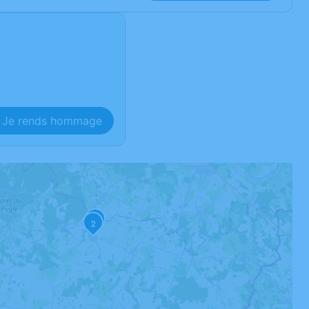
Je rends hommage
3
2