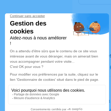
Déroulé de
Le jeudi 
Église, 49