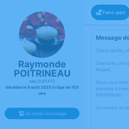
Faire-part
Message de 
Chère famille, c
Raymonde
C’est avec une 
Noyant.
POITRINEAU
née DUPUITS
Nous vous invit
décédée le 9 août 2025 à l'âge de 103
pensées à trave
ans
POITRINEAU.
Un service de p
Je rends hommage