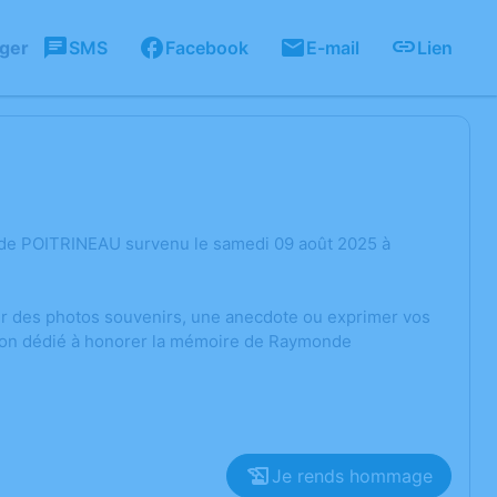
ager
SMS
Facebook
E-mail
Lien
nde POITRINEAU survenu le samedi 09 août 2025 à
ger des photos souvenirs, une anecdote ou exprimer vos
sion dédié à honorer la mémoire de Raymonde
Je rends hommage