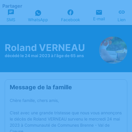
Partager
E-mail
SMS
WhatsApp
Facebook
Lien
Roland VERNEAU
décédé le 24 mai 2023 à l'âge de 65 ans
Message de la famille
Chère famille, chers amis,
C’est avec une grande tristesse que nous vous annonçons
le décès de Roland VERNEAU survenu le mercredi 24 mai
2023 à Communauté de Communes Brenne - Val de
Creuse.